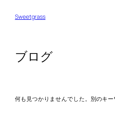
内
容
Sweetgrass
を
ス
キ
ッ
ブログ
プ
何も見つかりませんでした。別のキー